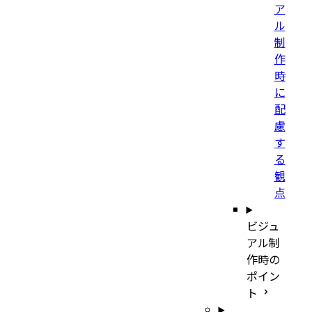
ア
ル
制
作
時
に
配
慮
す
る
観
点
ビジュ
アル制
作時の
ポイン
ト