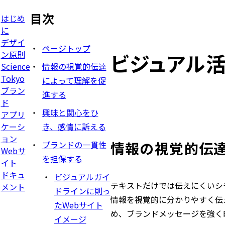
目次
はじめ
に
デザイ
ページトップ
ン原則
ビジュアル
Science
情報の視覚的伝達
Tokyo
によって理解を促
ブラン
進する
ド
興味と関心をひ
アプリ
ケーシ
き、感情に訴える
ョン
情報の視覚的伝達
ブランドの一貫性
Webサ
を担保する
イト
ドキュ
ビジュアルガイ
テキストだけでは伝えにくいシ
メント
ドラインに則っ
情報を視覚的に分かりやすく伝
たWebサイト
め、ブランドメッセージを強く
イメージ