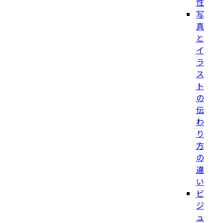
性
写
真
と
イ
ラ
ス
ト
の
伝
わ
り
方
の
違
い
ビ
ジ
ュ