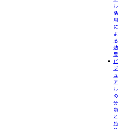
ル
活
用
に
よ
る
効
果
ビ
ジ
ュ
ア
ル
の
分
類
と
特