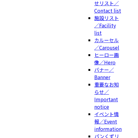
せリスト／
Contact list
施設リスト
／Facility
list
カルーセル
／Carousel
ヒーロー画
像／Hero
バナー／
Banner
重要なお知
らせ／
Important
notice
イベント情
報／Event
information
パンくずリ