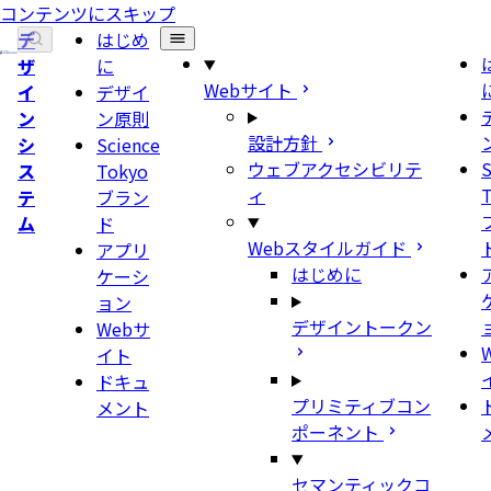
コンテンツにスキップ
デ
はじめ
ザ
に
Webサイト
イ
デザイ
ン
ン原則
設計方針
シ
Science
ウェブアクセシビリテ
S
ス
Tokyo
ィ
テ
ブラン
ム
ド
Webスタイルガイド
アプリ
はじめに
ケーシ
ョン
デザイントークン
Webサ
イト
ドキュ
プリミティブコン
メント
ポーネント
セマンティックコ