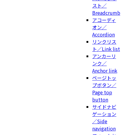
スト／
Breadcrumb
アコーディ
オン／
Accordion
リンクリス
ト／Link list
アンカーリ
ンク／
Anchor link
ページトッ
プボタン／
Page top
button
サイドナビ
ゲーション
／Side
navigation