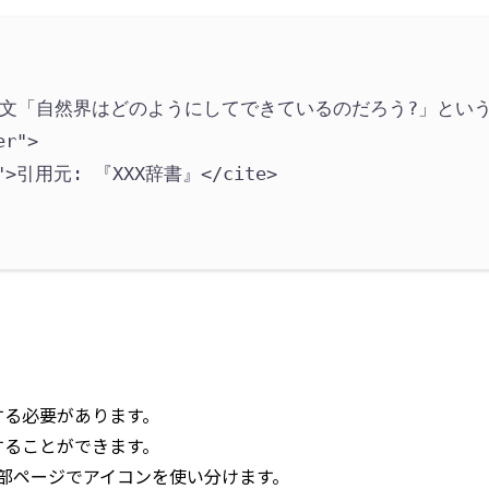
文「自然界はどのようにしてできているのだろう?」とい
er
"
>
"
>
引用元: 『XXX辞書』
</cite>
する必要があります。
することができます。
部ページでアイコンを使い分けます。