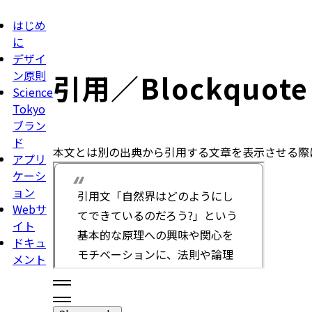
はじめ
に
デザイ
ン原則
引用／Blockquote
Science
Tokyo
ブラン
ド
本文とは別の出典から引用する文章を表示させる際
アプリ
ケーシ
ョン
Webサ
イト
ドキュ
メント