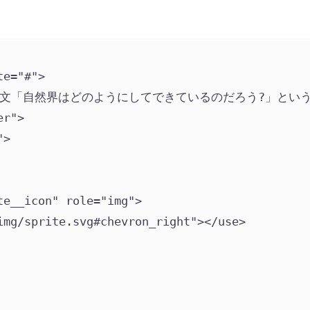
te
=
"
#
"
>
文「自然界はどのようにしてできているのだろう?」とい
er
"
>
"
>
te__icon
"
role
=
"
img
"
>
img/sprite.svg#chevron_right
"
></use>