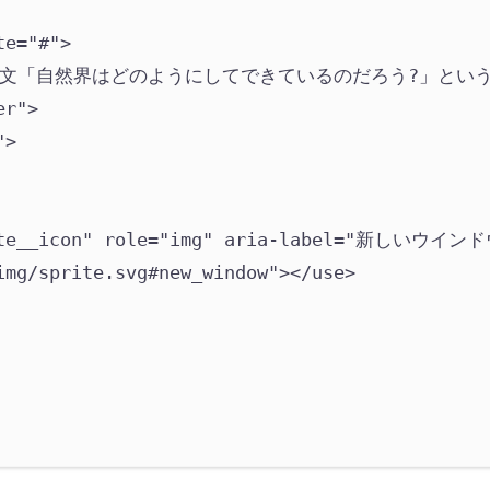
te
=
"
#
"
>
文「自然界はどのようにしてできているのだろう?」とい
er
"
>
"
>
te__icon
"
role
=
"
img
"
aria-label
=
"
新しいウインド
img/sprite.svg#new_window
"
></use>