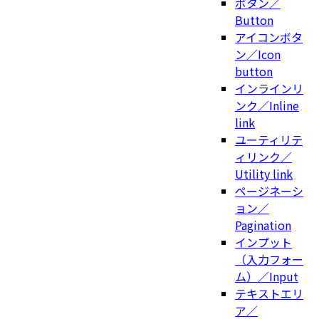
ボタン／
Button
アイコンボタ
ン／Icon
button
インラインリ
ンク／Inline
link
ユーティリテ
ィリンク／
Utility link
ページネーシ
ョン／
Pagination
インプット
（入力フォー
ム）／Input
テキストエリ
ア／