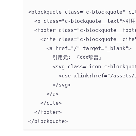
<blockquote 
class
=
"
c-blockquote
"
ci
<p 
class
=
"
c-blockquote__text
"
>
引用
<footer 
class
=
"
c-blockquote__foot
<cite 
class
=
"
c-blockquote__cite
<a 
href
=
"
/
"
target
=
"
_blank
"
>
引用元: 『XXX辞書』
<svg
class
=
"
icon c-blockquo
<use
xlink:href
=
"
/assets/
</svg>
</a>
</cite>
</footer>
</blockquote>