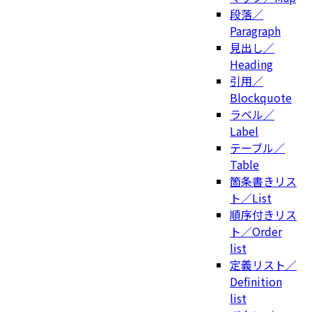
段落／
Paragraph
見出し／
Heading
引用／
Blockquote
ラベル／
Label
テーブル／
Table
箇条書きリス
ト／List
順序付きリス
ト／Order
list
定義リスト／
Definition
list