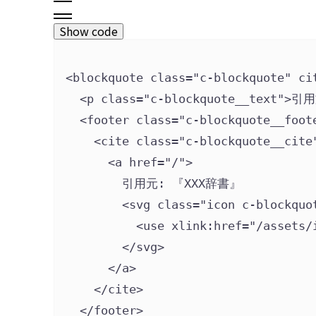
Show code
<blockquote 
class
=
"
c-blockquote
"
ci
<p 
class
=
"
c-blockquote__text
"
>
引用
<footer 
class
=
"
c-blockquote__foot
<cite 
class
=
"
c-blockquote__cite
<a 
href
=
"
/
"
>
引用元: 『XXX辞書』
<svg
class
=
"
icon c-blockquo
<use
xlink:href
=
"
/assets/
</svg>
</a>
</cite>
</footer>