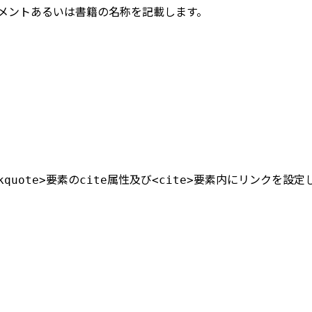
メントあるいは書籍の名称を記載します。
要素の
属性及び
要素内にリンクを設定
kquote>
cite
<cite>