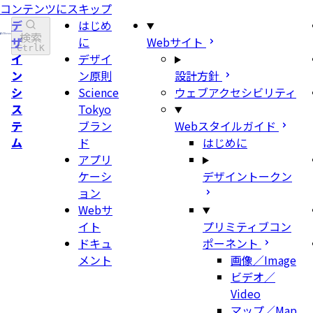
コンテンツにスキップ
デ
はじめ
検索
ザ
に
Webサイト
Ctrl
K
イ
デザイ
ン
ン原則
設計方針
シ
Science
ウェブアクセシビリティ
ス
Tokyo
テ
ブラン
Webスタイルガイド
ム
ド
はじめに
アプリ
ケーシ
デザイントークン
ョン
Webサ
イト
プリミティブコン
ドキュ
ポーネント
メント
画像／Image
ビデオ／
Video
マップ／Map