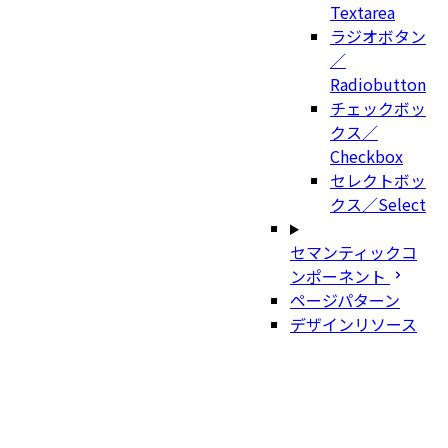
Textarea
ラジオボタン
／
Radiobutton
チェックボッ
クス／
Checkbox
セレクトボッ
クス／Select
セマンティックコ
ンポーネント
ページパターン
デザインリソース