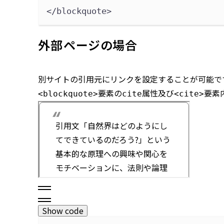
</blockquote>
外部ページの場合
別サイトの引用元にリンクを設定することが可能で
要素の
属性及び
要素
<blockquote>
cite
<cite>
Show code