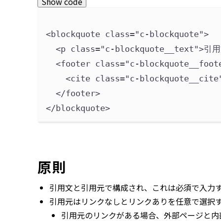
Show code
<blockquote 
class
=
"
c-blockquote
"
>
<p 
class
=
"
c-blockquote__text
"
>
引用
<footer 
class
=
"
c-blockquote__foot
<cite 
class
=
"
c-blockquote__cite
</footer>
</blockquote>
原則
引用文と引用元で構成され、これは必須で入力
引用元はリンクなしとリンクありを任意で選択
引用元のリンクがある場合、外部ページと内