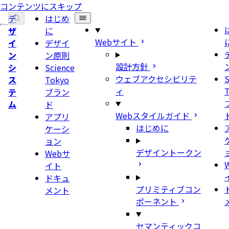
コンテンツにスキップ
デ
はじめ
ザ
に
Webサイト
イ
デザイ
ン
ン原則
設計方針
シ
Science
ウェブアクセシビリテ
S
ス
Tokyo
ィ
テ
ブラン
ム
ド
Webスタイルガイド
アプリ
はじめに
ケーシ
ョン
デザイントークン
Webサ
イト
ドキュ
プリミティブコン
メント
ポーネント
セマンティックコ