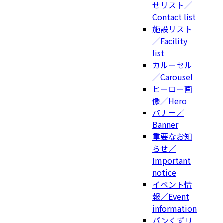
せリスト／
Contact list
施設リスト
／Facility
list
カルーセル
／Carousel
ヒーロー画
像／Hero
バナー／
Banner
重要なお知
らせ／
Important
notice
イベント情
報／Event
information
パンくずリ