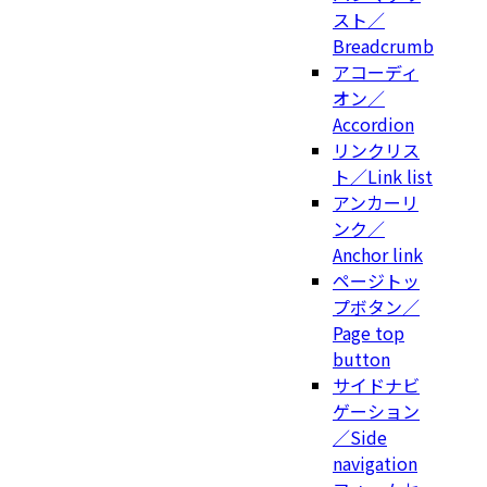
スト／
Breadcrumb
アコーディ
オン／
Accordion
リンクリス
ト／Link list
アンカーリ
ンク／
Anchor link
ページトッ
プボタン／
Page top
button
サイドナビ
ゲーション
／Side
navigation