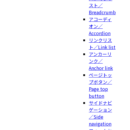
スト／
Breadcrumb
アコーディ
オン／
Accordion
リンクリス
ト／Link list
アンカーリ
ンク／
Anchor link
ページトッ
プボタン／
Page top
button
サイドナビ
ゲーション
／Side
navigation