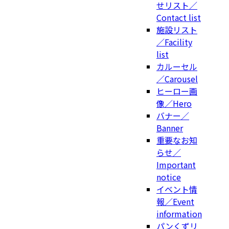
せリスト／
Contact list
施設リスト
／Facility
list
カルーセル
／Carousel
ヒーロー画
像／Hero
バナー／
Banner
重要なお知
らせ／
Important
notice
イベント情
報／Event
information
パンくずリ