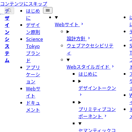
コンテンツにスキップ
デ
はじめ
ザ
に
Webサイト
イ
デザイ
ン
ン原則
設計方針
シ
Science
ウェブアクセシビリテ
S
ス
Tokyo
ィ
テ
ブラン
ム
ド
Webスタイルガイド
アプリ
はじめに
ケーシ
ョン
デザイントークン
Webサ
イト
ドキュ
プリミティブコン
メント
ポーネント
セマンティックコ