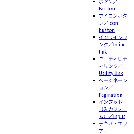
ボタン／
Button
アイコンボタ
ン／Icon
button
インラインリ
ンク／Inline
link
ユーティリテ
ィリンク／
Utility link
ページネーシ
ョン／
Pagination
インプット
（入力フォー
ム）／Input
テキストエリ
ア／