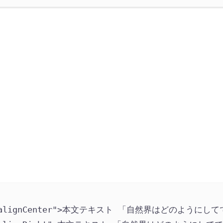
alignCenter
"
>
本文テキスト 「自然界はどのようにして