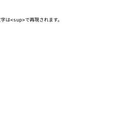
文字は
で再現されます。
<sup>