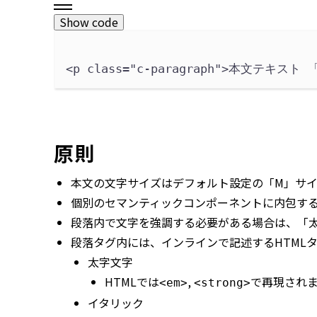
Show code
<p 
class
=
"
c-paragraph
"
>
本文テキスト 
原則
本文の文字サイズはデフォルト設定の「M」サ
個別のセマンティックコンポーネントに内包す
段落内で文字を強調する必要がある場合は、「
段落タグ内には、インラインで記述するHTML
太字文字
HTMLでは
,
で再現され
<em>
<strong>
イタリック