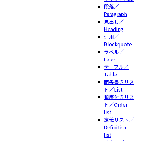
段落／
Paragraph
見出し／
Heading
引用／
Blockquote
ラベル／
Label
テーブル／
Table
箇条書きリス
ト／List
順序付きリス
ト／Order
list
定義リスト／
Definition
list