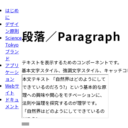
はじめ
に
デザイ
ン原則
段落／Paragraph
Science
Tokyo
ブラン
ド
テキストを表示するためのコンポーネントです。
アプリ
基本文字スタイル、強調文字スタイル、キャッチコ
ケーシ
ョン
Webサ
イト
ドキュ
メント